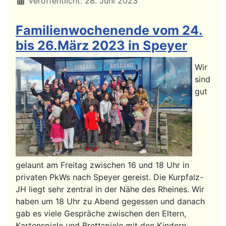
Veröffentlicht: 28. Juni 2023
Familienwochenende vom 24.
bis 26.März 2023 in Speyer
Wir
sind
gut
gelaunt am Freitag
zwischen 16 und 18 Uhr
in
privaten PkWs nach Speyer gereist. Die Kurpfalz-
JH liegt sehr zentral in der Nähe des Rheines. Wir
haben um
18 Uhr zu Abend gegessen und
danach
gab es viele Gespräche zwischen den Eltern,
Kartenspiele und Brettspiele mit den Kindern,