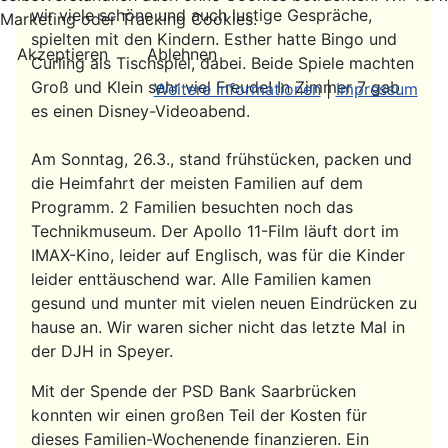
wir viele schöne und auch lustige Gespräche,
Marketing oder Tracking Cookies.
spielten mit den Kindern. Esther hatte Bingo und
Akzeptieren
Ablehnen
Curling als Tischspiel, dabei. Beide Spiele machten
Groß und Klein sehr viel Freude! In Zimmer 7 gab
Weitere Informationen
|
Impressum
es einen Disney-Videoabend.
Am Sonntag, 26.3., stand frühstücken, packen und
die Heimfahrt der meisten Familien auf dem
Programm. 2 Familien besuchten noch das
Technikmuseum. Der Apollo 11-Film läuft dort im
IMAX-Kino, leider auf Englisch, was für die Kinder
leider enttäuschend war. Alle Familien kamen
gesund und munter mit vielen neuen Eindrücken zu
hause an. Wir waren sicher nicht das letzte Mal in
der DJH in Speyer.
Mit der Spende der PSD Bank Saarbrücken
konnten wir einen großen Teil der Kosten für
dieses Familien-Wochenende finanzieren. Ein