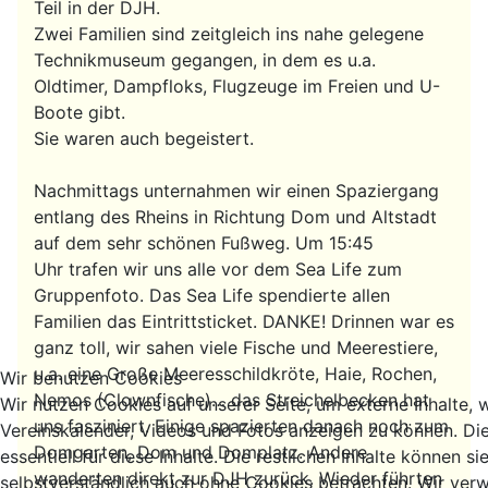
Teil in der DJH.
Zwei Familien sind zeitgleich ins nahe gelegene
Technikmuseum gegangen, in dem es u.a.
Oldtimer, Dampfloks, Flugzeuge im Freien und U-
Boote gibt.
Sie waren auch begeistert.
Nachmittags unternahmen wir einen Spaziergang
entlang des Rheins in Richtung Dom und Altstadt
auf dem sehr schönen Fußweg.
Um 15:45
Uhr
trafen wir uns alle vor dem Sea Life zum
Gruppenfoto. Das Sea Life spendierte allen
Familien das Eintrittsticket. DANKE! Drinnen war es
ganz toll, wir sahen viele Fische und Meerestiere,
u.a. eine Große Meeresschildkröte, Haie, Rochen,
Wir benutzen Cookies
Nemos (Clownfische)… das Streichelbecken hat
Wir nutzen Cookies auf unserer Seite, um externe Inhalte, 
uns fasziniert. Einige spazierten danach noch zum
Vereinskalender, Videos und Fotos anzeigen zu können. Di
Domgarten, Dom und Domplatz. Andere
essentiell für diese Inhalte. Die restlichen Inhalte können si
wanderten direkt zur DJH zurück. Wieder führten
selbstverständlich auch ohne Cookies betrachten. Wir verw