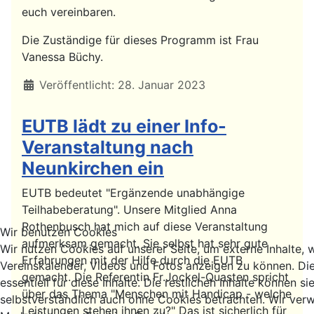
euch vereinbaren.
Die Zuständige für dieses Programm ist Frau
Vanessa Büchy.
Details
Veröffentlicht: 28. Januar 2023
EUTB lädt zu einer Info-
Veranstaltung nach
Neunkirchen ein
EUTB bedeutet "Ergänzende unabhängige
Teilhabeberatung". Unsere Mitglied Anna
Rothenbusch hat mich auf diese Veranstaltung
Wir benutzen Cookies
aufmerksam gemacht. Sie selbst hat sehr gute
Wir nutzen Cookies auf unserer Seite, um externe Inhalte, 
Erfahrungen mit der Hilfe durch die EUTB
Vereinskalender, Videos und Fotos anzeigen zu können. Di
gemacht. Die Referentin Fr.Jockel-Quasten spricht
essentiell für diese Inhalte. Die restlichen Inhalte können si
über das Thema "Menschen mit Handicap - welche
selbstverständlich auch ohne Cookies betrachten. Wir verw
Leistungen stehen ihnen zu?" Das ist sicherlich für