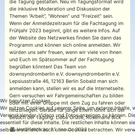
die Tagung gestalten. Neu im Tagungsformat wird
die inklusive Moderation und Diskussion der
Themen “Arbeit”, “Wohnen” und “Freizeit” sein.
Wenn der Anmeldezeitraum für die Fachtagung im
Frühjahr 2023 beginnt, gibt es weitere Infos. Auf
der Website des Netzwerkes finden Sie dann das
Programm und können sich online anmelden. Wir
würden uns sehr freuen, wenn wir viele von Ihnen
und Euch im Spätsommer auf der Fachtagung
begrüßen könnten! Das Team von
downsyndromberlin e.V. downsyndromberlin e.V.
Lepsiusstraße 46, 12163 Berlin Sobald man sich
anmelden kann, stellen wir es auf die Internetseite.
Gern versuchen wir Fahrgemeinschaften zu bilden
Wir benutzen Cookies
oder mit einer Gruppe mit dem Zug zu fahren oder
Wir nutzen Cookies auf unserer Seite, um externe Inhalte, 
hinzufliegen. Gerade für junge Eltern lohnt sich der
Vereinskalender, Videos und Fotos anzeigen zu können. Di
Besuch der Tagung. Liebe Grüße, Rosemarie Bick
essentiell für diese Inhalte. Die restlichen Inhalte können si
Details
Veröffentlicht: 21. Januar 2023
selbstverständlich auch ohne Cookies betrachten. Wir verw