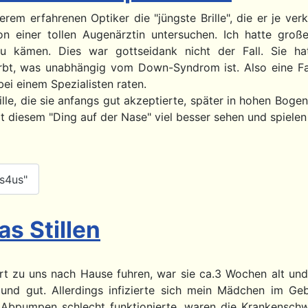
rem erfahrenen Optiker die "jüngste Brille", die er je verk
n einer tollen Augenärztin untersuchen. Ich hatte groß
 kämen. Dies war gottseidank nicht der Fall. Sie ha
t, was unabhängig vom Down-Syndrom ist. Also eine Fam
ei einem Spezialisten raten.
lle, die sie anfangs gut akzeptierte, später in hohen Bo
 diesem "Ding auf der Nase" viel besser sehen und spielen k
cs4us"
s Stillen
t zu uns nach Hause fuhren, war sie ca.3 Wochen alt un
g und gut. Allerdings infizierte sich mein Mädchen im Ge
 Abpumpen schlecht funktionierte, waren die Krankensch