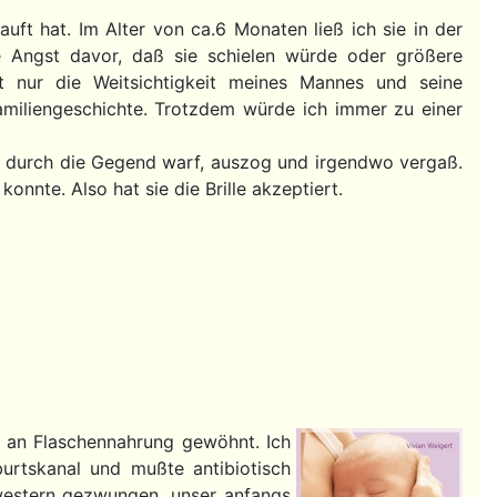
auft hat. Im Alter von ca.6 Monaten ließ ich sie in der
e Angst davor, daß sie schielen würde oder größere
t nur die Weitsichtigkeit meines Mannes und seine
iliengeschichte. Trotzdem würde ich immer zu einer
gen durch die Gegend warf, auszog und irgendwo vergaß.
onnte. Also hat sie die Brille akzeptiert.
d an Flaschennahrung gewöhnt. Ich
burtskanal und mußte antibiotisch
western gezwungen, unser anfangs