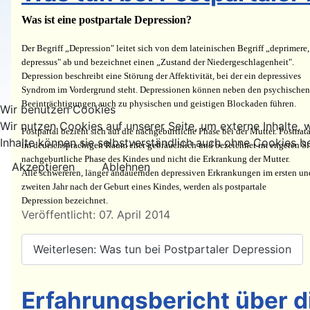
Was ist eine postpartale Depression?
Der Begriff „Depression" leitet sich von dem lateinischen Begriff „deprimere,
depressus" ab und bezeichnet einen „Zustand der Niedergeschlagenheit".
Depression beschreibt eine Störung der Affektivität, bei der ein depressives
Syndrom im Vordergrund steht. Depressionen können neben den psychischen
Beeinträchtigungen auch zu physischen und geistigen Blockaden führen.
Wir benutzen Cookies
Wir nutzen Cookies auf unserer Seite, um externe Inhalte, w
Postpartal bezieht sich auf die nachgeburtliche Phase bei der Mutter. Postnatal
Inhalte können sie selbstverständlich auch ohne Cookies b
im deutschsprachigen Raum eher gebräuchlich und bezeichnet im engeren Si
nachgeburtliche Phase des Kindes und nicht die Erkrankung der Mutter.
Akzeptieren
Ablehnen
Alle schwereren, länger andauernden depressiven Erkrankungen im ersten un
zweiten Jahr nach der Geburt eines Kindes, werden als postpartale
Depression bezeichnet.
Details
Veröffentlicht: 07. April 2014
Weiterlesen: Was tun bei Postpartaler Depression
Erfahrungsbericht über d