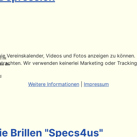
ie Vereinskalender, Videos und Fotos anzeigen zu können. Di
 ist
etrachten. Wir verwenden keinerlei Marketing oder Trackin
nn die
d
Weitere Informationen
|
Impressum
ie Brillen "Specs4us"