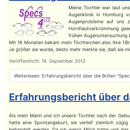
Meine Tochter war laut unse
Augenklinik in Homburg vo
Augenprobleme auf uns zu
Hornhautverkrümmung geerb
frühen Augenuntersuchung b
Mit 18 Monaten bekam mein Töchterchen also ihre 1.Bri
Je größer sie wurde, desto mehr merkte sie, daß sie mit
Details
Veröffentlicht: 18. September 2013
Weiterlesen: Erfahrungsbericht über die Brillen "Spe
Erfahrungsbericht über da
Als mein Mann und ich unsere Tochter nach der Gebur
hatte eine Spontangeburt, sie verlief ziemlich zügi
behandelt werden. Da ich wenig Milch hatte und das