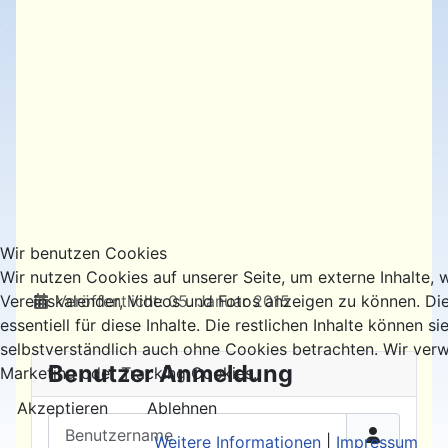
Wir benutzen Cookies
Wir nutzen Cookies auf unserer Seite, um externe Inhalte, 
Details
Veröffentlicht: 05. Januar 2015
Vereinskalender, Videos und Fotos anzeigen zu können. Di
essentiell für diese Inhalte. Die restlichen Inhalte können si
selbstverständlich auch ohne Cookies betrachten. Wir verw
Benutzer Anmeldung
Marketing oder Tracking Cookies.
Akzeptieren
Ablehnen
Benutzername
Weitere Informationen
|
Impressum