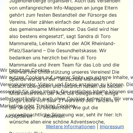
Jugendherberge organisiert. Auch das Versenden
von umfangreichen Info-Mappen an junge Eltern
gehört zum festen Bestandteil der Fürsorge des
Vereins. Hier zählen einfach der Austausch und
das gemeinsame Miteinander. Das Geld wird hier
also bestens eingesetzt“, sagt Sandra di Toro
Mammarella, Leiterin Markt der AOK Rheinland-
Pfalz/Saarland – Die Gesundheitskasse. Wir
bedanken uns herzlich bei Frau di Toro
Mammarella und ihrem Team für das Lob und die
Wir benutzen Cookies
unerwartete Unterstützung unseres Vereines! Die
Wir nutzen Cookies auf unserer Seite, um externe Inhalte, 
Spende wurde in der Tanzschule Marlene in
Vereinskalender, Videos und Fotos anzeigen zu können. Di
Lebach übergeben und natürlich hatten die beiden
essentiell für diese Inhalte. Die restlichen Inhalte können si
Mitarbeiterinnen der AOK die Gelegenheit, einige
selbstverständlich auch ohne Cookies betrachten. Wir verw
junge Leute von Saar 21 während des Tanzens in
Marketing oder Tracking Cookies.
der Gruppe zu beobachten. Wie gut die
vorweihnachtliche Stimmung war, seht ihr hier: Ich
Akzeptieren
Ablehnen
wünsche allen eine schöne Adventswoche,
Weitere Informationen
|
Impressum