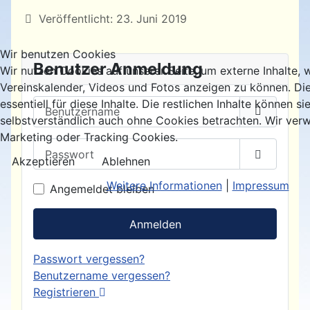
Details
Veröffentlicht: 23. Juni 2019
Wir benutzen Cookies
Benutzer Anmeldung
Wir nutzen Cookies auf unserer Seite, um externe Inhalte, 
Vereinskalender, Videos und Fotos anzeigen zu können. Di
Benutzername
essentiell für diese Inhalte. Die restlichen Inhalte können si
selbstverständlich auch ohne Cookies betrachten. Wir verw
Marketing oder Tracking Cookies.
Passwort
Akzeptieren
Ablehnen
Passwort
Weitere Informationen
|
Impressum
Angemeldet bleiben
Anmelden
Passwort vergessen?
Benutzername vergessen?
Registrieren