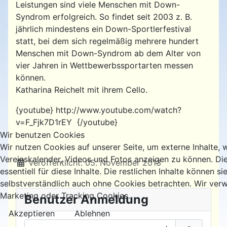
Leistungen sind viele Menschen mit Down-
Syndrom erfolgreich. So findet seit 2003 z. B.
jährlich mindestens ein Down-Sportlerfestival
statt, bei dem sich regelmäßig mehrere hundert
Menschen mit Down-Syndrom ab dem Alter von
vier Jahren in Wettbewerbssportarten messen
können.
Katharina Reichelt mit ihrem Cello.
{youtube} http://www.youtube.com/watch?
v=F_Fjk7D1rEY {/youtube}
Wir benutzen Cookies
Wir nutzen Cookies auf unserer Seite, um externe Inhalte, 
Vereinskalender, Videos und Fotos anzeigen zu können. Di
Details
Veröffentlicht: 05. November 2013
essentiell für diese Inhalte. Die restlichen Inhalte können si
selbstverständlich auch ohne Cookies betrachten. Wir verw
Marketing oder Tracking Cookies.
Benutzer Anmeldung
Akzeptieren
Ablehnen
Benutzername