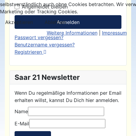
selbstverständlich auch ohne Cookies betrachten. Wir verw
Angemeldet bleiben
Marketing oder Tracking Cookies.
Anmelden
Akzeptieren
Ablehnen
Weitere Informationen
|
Impressum
Passwort vergessen?
Benutzername vergessen?
Registrieren
Saar 21 Newsletter
Wenn Du regelmäßige Informationen per Email
erhalten willst, kannst Du Dich hier anmelden.
Name
E-Mail