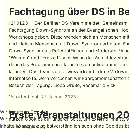
Fachtagung über DS in B
[21.01.23] - Der Berliner DS-Verein meldet: Gemeins
Fachtagung Down-Syndrom an der Evangelischen Hochs
Workshops geben. Diese wenden sich an Menschen mit
und kleinen Menschen mit Down-Syndrom arbeiten. Für
Down-Syndrom als Referent*innen und Moderator*innen 
“Wohnen” und “Freizeit” sein. Wenn der Anmeldezeitrau
dann das Programm und können sich online anmelden. 
könnten! Das Team von downsyndromberlin e.V. downsyn
Internetseite. Gern versuchen wir Fahrgemeinschaften z
Besuch der Tagung. Liebe Grüße, Rosemarie Bick
Details
Veröffentlicht: 21. Januar 2023
Erste Veranstaltungen 2
Wir benutzen Cookies
Wir nutzen Cookies auf unserer Seite, um externe Inhalte, w
Inhalte können sie selbstverständlich auch ohne Cookies b
Liebe Mitglieder,