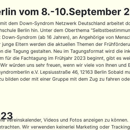
erlin vom 8.-10.September 
am mit dem Down-Syndrom Netzwerk Deutschland arbeitet do
chule Berlin hin. Unter dem Oberthema “Selbstbestimmu
 Down-Syndrom (ab 16 Jahren), an Angehörige von Mensc
 junge Eltern werden die aktuellen Themen der Frühförde
die Tagung gestalten. Neu im Tagungsformat wird die inkl
m für die Fachtagung im Frühjahr 2023 beginnt, gibt es wei
Wir würden uns sehr freuen, wenn wir viele von Ihnen un
dromberlin e.V. Lepsiusstraße 46, 12163 Berlin Sobald man
u bilden oder mit einer Gruppe mit dem Zug zu fahren oder 
023
ie Vereinskalender, Videos und Fotos anzeigen zu können. Di
etrachten. Wir verwenden keinerlei Marketing oder Trackin