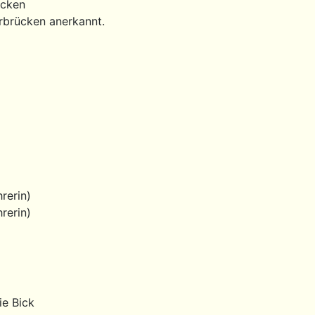
ücken
rbrücken anerkannt.
rerin)
rerin)
ie Bick